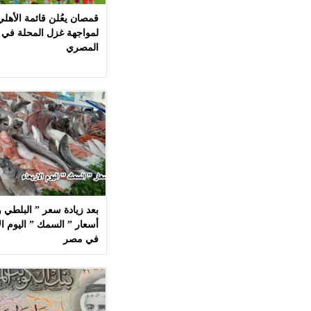
قمصان يعُلن قائمة الأهل
لمواجهة غزل المحلة في 
المصري
بعد زيادة سعر ” البلطي وا
في مصر