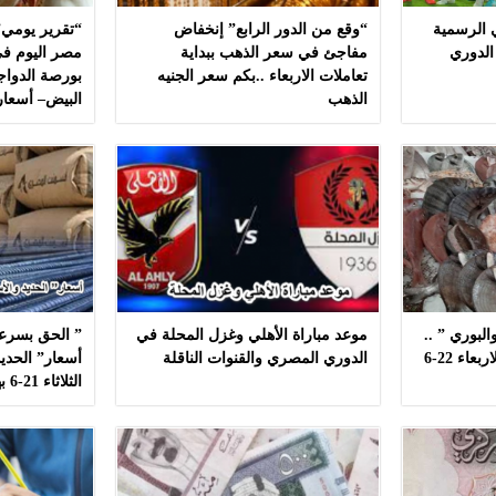
ي الرسمية
“وقع من الدور الرابع” إنخفاض
“تقرير يومي”
الدوري
مفاجئ في سعر الذهب ببداية
مصر اليوم في
تعاملات الاربعاء ..بكم سعر الجنيه
بورصة الدواج
الذهب
البيض– أسعار
لبوري ” ..
موعد مباراة الأهلي وغزل المحلة في
” الحق بسرعه
أسعار ” السمك ” اليوم الاربعاء 22-6
الدوري المصري والقنوات الناقلة
أسعار” الحديد
الثلاثاء 21-6 بهذه المصانع بدون مشال