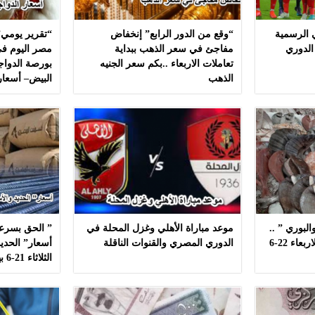
ي الرسمية
“وقع من الدور الرابع” إنخفاض
“تقرير يومي”
الدوري
مفاجئ في سعر الذهب ببداية
مصر اليوم في
تعاملات الاربعاء ..بكم سعر الجنيه
بورصة الدواج
الذهب
البيض– أسعار
لبوري ” ..
موعد مباراة الأهلي وغزل المحلة في
” الحق بسرعه
أسعار ” السمك ” اليوم الاربعاء 22-6
الدوري المصري والقنوات الناقلة
أسعار” الحديد
الثلاثاء 21-6 بهذه المصانع بدون مشال