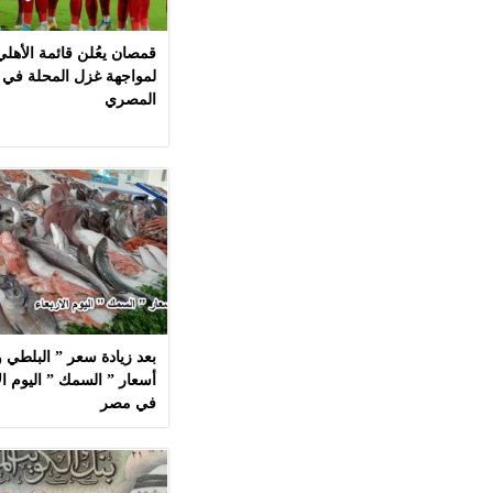
قمصان يعُلن قائمة الأهل
لمواجهة غزل المحلة في 
المصري
بعد زيادة سعر ” البلطي وا
في مصر