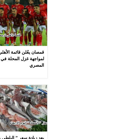
قمصان يعُلن قائمة الأهل
لمواجهة غزل المحلة في 
المصري
بعد زيادة سعر ” البلطي وا