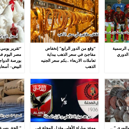
ي الرسمية
“وقع من الدور الرابع” إنخفاض
“تقرير يومي”
الدوري
مفاجئ في سعر الذهب ببداية
مصر اليوم في
تعاملات الاربعاء ..بكم سعر الجنيه
بورصة الدواج
الذهب
البيض– أسعار
لبوري ” ..
موعد مباراة الأهلي وغزل المحلة في
” الحق بسرعه