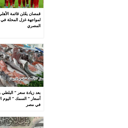
قمصان يعُلن قائمة الأهل
لمواجهة غزل المحلة في 
المصري
بعد زيادة سعر ” البلطي وا
في مصر