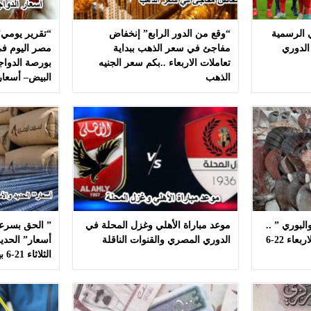
ي الرسمية
“وقع من الدور الرابع” إنخفاض
“تقرير يومي”
الدوري
مفاجئ في سعر الذهب ببداية
مصر اليوم في
تعاملات الاربعاء ..بكم سعر الجنيه
بورصة الدواج
الذهب
البيض– أسعار
لبوري ” ..
موعد مباراة الأهلي وغزل المحلة في
” الحق بسرعه
أسعار ” السمك ” اليوم الاربعاء 22-6
الدوري المصري والقنوات الناقلة
أسعار” الحديد
الثلاثاء 21-6 بهذه المصانع بدون مشال