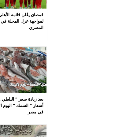
قمصان يعُلن قائمة الأهل
لمواجهة غزل المحلة في 
المصري
بعد زيادة سعر ” البلطي وا
في مصر