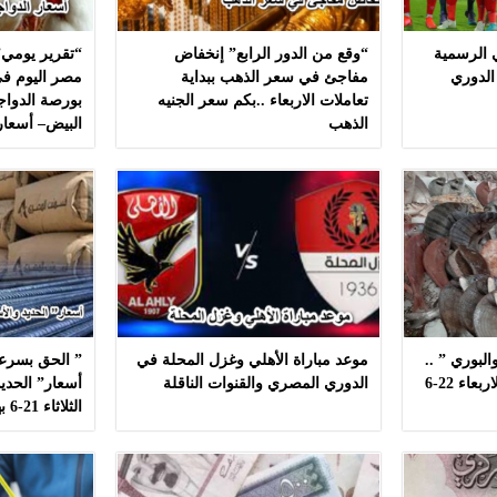
ي الرسمية
“وقع من الدور الرابع” إنخفاض
“تقرير يومي”
الدوري
مفاجئ في سعر الذهب ببداية
مصر اليوم في
تعاملات الاربعاء ..بكم سعر الجنيه
بورصة الدواج
الذهب
البيض– أسعار
لبوري ” ..
موعد مباراة الأهلي وغزل المحلة في
” الحق بسرعه
أسعار ” السمك ” اليوم الاربعاء 22-6
الدوري المصري والقنوات الناقلة
أسعار” الحديد
الثلاثاء 21-6 بهذه المصانع بدون مشال