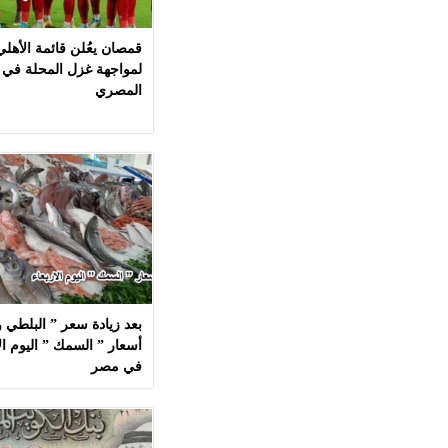
قمصان يعُلن قائمة الأهل
لمواجهة غزل المحلة في 
المصري
بعد زيادة سعر ” البلطي وا
في مصر