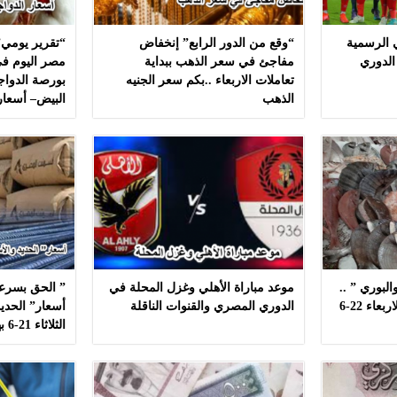
ي الرسمية
“وقع من الدور الرابع” إنخفاض
“تقرير يومي”
الدوري
مفاجئ في سعر الذهب ببداية
مصر اليوم في
تعاملات الاربعاء ..بكم سعر الجنيه
بورصة الدواج
الذهب
البيض– أسعار
لبوري ” ..
موعد مباراة الأهلي وغزل المحلة في
” الحق بسرعه
أسعار ” السمك ” اليوم الاربعاء 22-6
الدوري المصري والقنوات الناقلة
أسعار” الحديد
الثلاثاء 21-6 بهذه المصانع بدون مشال