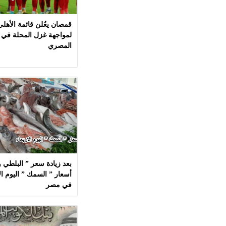
قمصان يعُلن قائمة الأهل
لمواجهة غزل المحلة في 
المصري
بعد زيادة سعر ” البلطي وا
في مصر