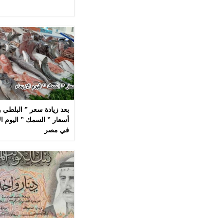
بعد زيادة سعر ” البلطي وا
في مصر