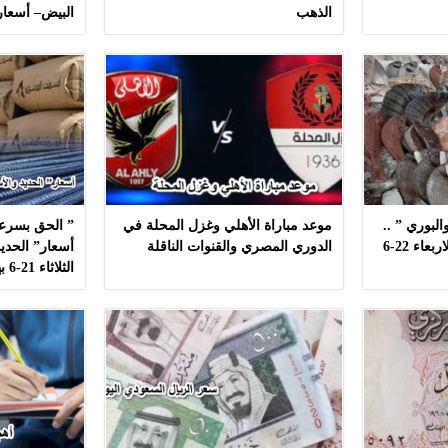
الذهب
البيض– أسعار
لبوري ” ..
موعد مباراة الأهلي وغزل المحلة في
” الحق بسرعه
أسعار ” السمك ” اليوم الاربعاء 22-6
الدوري المصري والقنوات الناقلة
أسعار” الحديد
الثلاثاء 21-6 بهذه المصانع بدون مشال