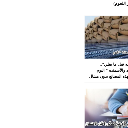
 اللحوم)
 قبل ما يغلي”..
 والأسمنت ” اليوم