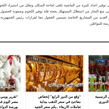
 توفير اعداد كثيرة من الماشية تكفى لحاجة السكان وتقلل من استيراد اللحوم
لى منع التجار من استغلال المستهلك بحجة قلة توفير اللحوم وصعوبة الحصول ع
ز العديد من المشاريع الخاصة بتسمين العجول تبعا لقرارات رئيس الجمهورية
ريمة للمواطن.
ي الرسمية
“وقع من الدور الرابع” إنخفاض
“تقرير يومي”
الدوري
مفاجئ في سعر الذهب ببداية
مصر اليوم في
تعاملات الاربعاء ..بكم سعر الجنيه
بورصة الدواج