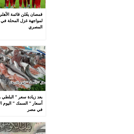
قمصان يعُلن قائمة الأهل
لمواجهة غزل المحلة في 
المصري
بعد زيادة سعر ” البلطي وا
في مصر