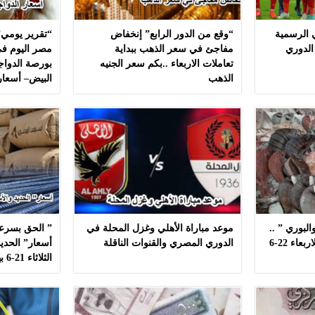
ي الرسمية
“وقع من الدور الرابع” إنخفاض
“تقرير يومي”
الدوري
مفاجئ في سعر الذهب ببداية
مصر اليوم في
تعاملات الاربعاء ..بكم سعر الجنيه
بورصة الدواج
الذهب
البيض– أسعار
لبوري ” ..
موعد مباراة الأهلي وغزل المحلة في
” الحق بسرعه
أسعار ” السمك ” اليوم الاربعاء 22-6
الدوري المصري والقنوات الناقلة
أسعار” الحديد
الثلاثاء 21-6 بهذه المصانع بدون مشال