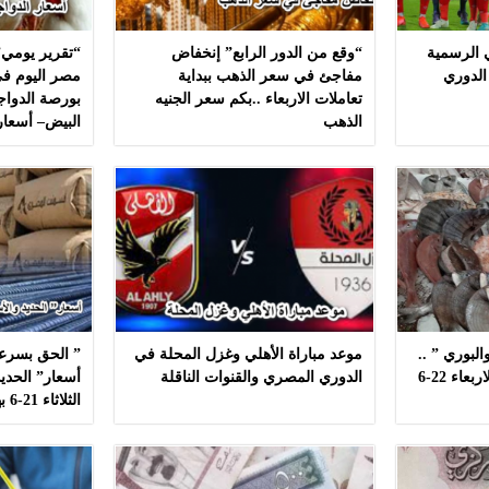
ي الرسمية
“وقع من الدور الرابع” إنخفاض
“تقرير يومي”
الدوري
مفاجئ في سعر الذهب ببداية
مصر اليوم في
تعاملات الاربعاء ..بكم سعر الجنيه
بورصة الدواج
الذهب
البيض– أسعار
لبوري ” ..
موعد مباراة الأهلي وغزل المحلة في
” الحق بسرعه
أسعار ” السمك ” اليوم الاربعاء 22-6
الدوري المصري والقنوات الناقلة
أسعار” الحديد
الثلاثاء 21-6 بهذه المصانع بدون مشال