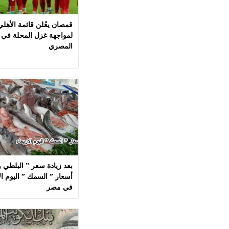
قمصان يعُلن قائمة الأهل
لمواجهة غزل المحلة في 
المصري
بعد زيادة سعر ” البلطي وا
في مصر