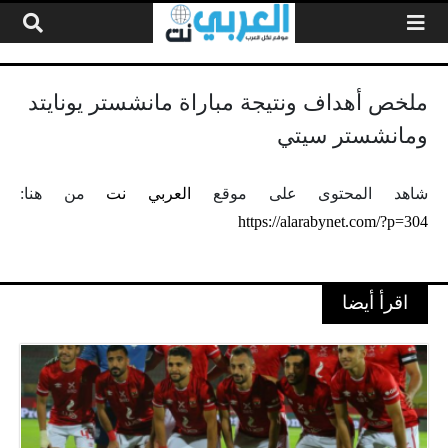
لتخطي إلى المحتوى
ملخص أهداف ونتيجة مباراة مانشستر يونايتد
ومانشستر سيتي
شاهد المحتوى على موقع
العربي نت
من هنا:
https://alarabynet.com/?p=304
اقرأ أيضا