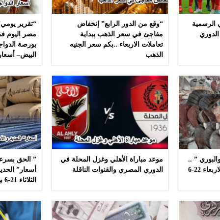
ي الرسمية
“وقع من الدور الرابع” إنخفاض
“تقرير يومي”
الدوري
مفاجئ في سعر الذهب ببداية
مصر اليوم في
تعاملات الاربعاء ..بكم سعر الجنيه
بورصة الدواج
الذهب
البيض– أسعار
لبوري ” ..
موعد مباراة الأهلي وغزل المحلة في
” الحق بسرعه
أسعار ” السمك ” اليوم الاربعاء 22-6
الدوري المصري والقنوات الناقلة
أسعار” الحديد
الثلاثاء 21-6 بهذه المصانع بدون مشال