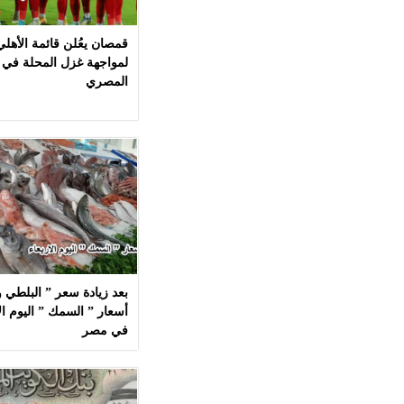
قمصان يعُلن قائمة الأهل
لمواجهة غزل المحلة في 
المصري
بعد زيادة سعر ” البلطي وا
في مصر