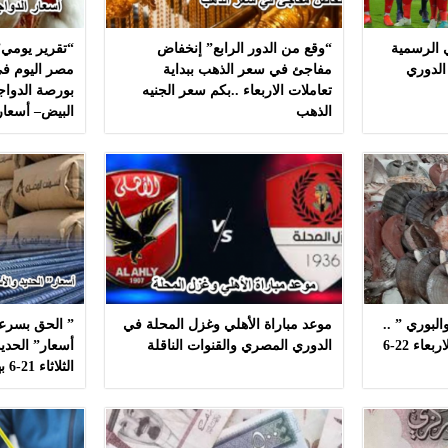
ي الرسمية
“وقع من الدور الرابع” إنخفاض
“تقرير يومي”
الدوري
مفاجئ في سعر الذهب ببداية
مصر اليوم في
تعاملات الاربعاء ..بكم سعر الجنيه
بورصة الدواج
الذهب
البيض– أسعار
لبوري ” ..
موعد مباراة الأهلي وغزل المحلة في
” الحق بسرعه
أسعار ” السمك ” اليوم الاربعاء 22-6
الدوري المصري والقنوات الناقلة
أسعار” الحديد
الثلاثاء 21-6 بهذه المصانع بدون مشال