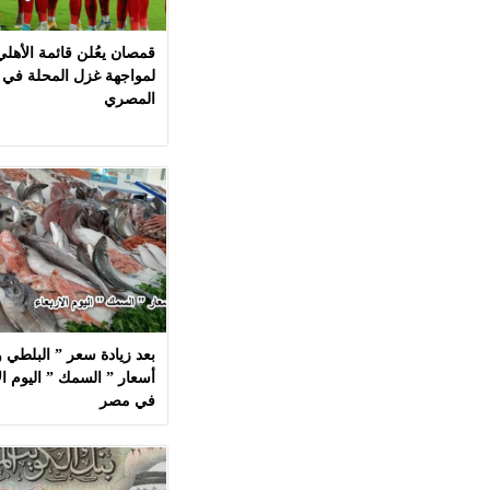
قمصان يعُلن قائمة الأهل
لمواجهة غزل المحلة في 
المصري
بعد زيادة سعر ” البلطي وا
في مصر