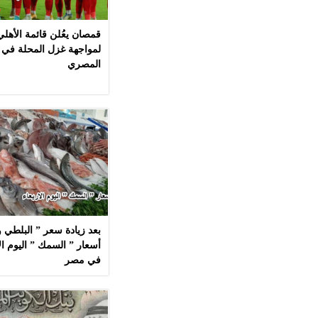
قمصان يعُلن قائمة الأهل
لمواجهة غزل المحلة في 
المصري
بعد زيادة سعر ” البلطي وا
في مصر