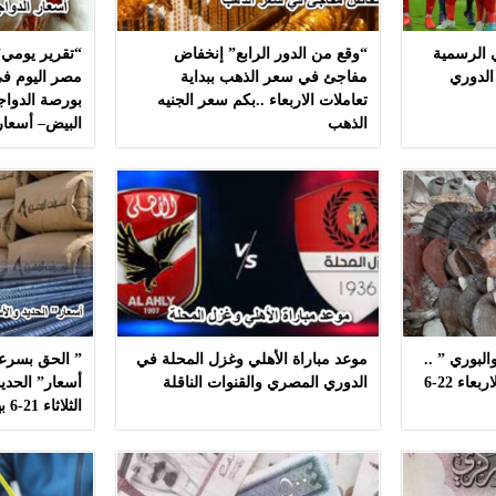
ي الرسمية
“وقع من الدور الرابع” إنخفاض
“تقرير يومي”
الدوري
مفاجئ في سعر الذهب ببداية
مصر اليوم في
تعاملات الاربعاء ..بكم سعر الجنيه
بورصة الدواج
الذهب
البيض– أسعار
لبوري ” ..
موعد مباراة الأهلي وغزل المحلة في
” الحق بسرعه
أسعار ” السمك ” اليوم الاربعاء 22-6
الدوري المصري والقنوات الناقلة
أسعار” الحديد
الثلاثاء 21-6 بهذه المصانع بدون مشال