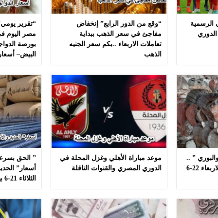
ي الرسمية
“وقع من الدور الرابع” إنخفاض
“تقرير يومي”
الدوري
مفاجئ في سعر الذهب ببداية
مصر اليوم في
تعاملات الاربعاء ..بكم سعر الجنيه
بورصة الدواج
الذهب
البيض– أسعار
لبوري ” ..
موعد مباراة الأهلي وغزل المحلة في
” الحق بسرعه
أسعار ” السمك ” اليوم الاربعاء 22-6
الدوري المصري والقنوات الناقلة
أسعار” الحديد
الثلاثاء 21-6 بهذه المصانع بدون مشال