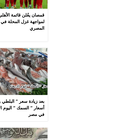
قمصان يعُلن قائمة الأهل
لمواجهة غزل المحلة في 
المصري
بعد زيادة سعر ” البلطي وا
في مصر