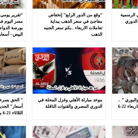
ي الرسمية
“وقع من الدور الرابع” إنخفاض
“تقرير يومي”
الدوري
مفاجئ في سعر الذهب ببداية
مصر اليوم في
تعاملات الاربعاء ..بكم سعر الجنيه
بورصة الدواج
الذهب
البيض– أسعار
لبوري ” ..
موعد مباراة الأهلي وغزل المحلة في
” الحق بسرعه
أسعار ” السمك ” اليوم الاربعاء 22-6
الدوري المصري والقنوات الناقلة
أسعار” الحديد
الثلاثاء 21-6 بهذه المصانع بدون مشال