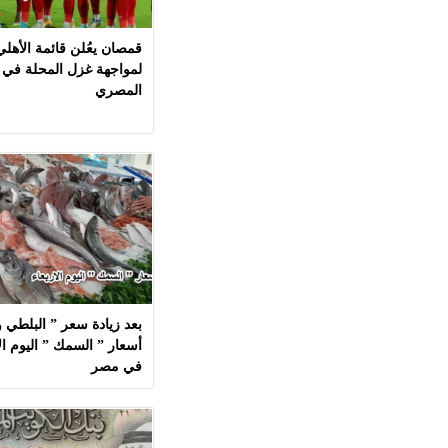
قمصان يعُلن قائمة الأهل
لمواجهة غزل المحلة في 
المصري
بعد زيادة سعر ” البلطي وا
في مصر