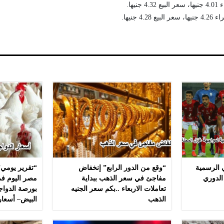
يها.
 جنيها.
ي الرسمية
“وقع من الدور الرابع” إنخفاض
“تقرير يومي”
الدوري
مفاجئ في سعر الذهب ببداية
مصر اليوم في
تعاملات الاربعاء ..بكم سعر الجنيه
بورصة الدواج
الذهب
البيض– أسعار