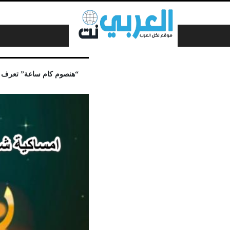
لتخطي إلى المحتوى
“هنصوم كام ساعة” تعرف علي امساكية شهر رمضان ٢٠٢٢ ف