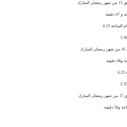
اعة 6:23 .
.