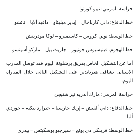
حراسة المرمي: تيبو كورتوا
خط الدفاع: داني كارباخال – إيدير ميليتاو – دافيد ألابا – ناتشو
خط الوسط: توني كروس – كاسيميرو – لوكا مودريتش
خط الهجوم: فينيسيوس جونيور – جاريث بيل – ماركو أسينسو
أما عن التشكيل الخاص بفريق برشلونة اليوم فقد توصل المدرب
الاسبانى تشافى هيرنانديز على التشكيل التالى خلال المباراة
اليوم:
حراسة المرمي: مارك أندريه تير شتيجن
خط الدفاع: داني ألفيش – إريك جارسيا – جيرارد بيكيه – جوردي
ألبا
خط الوسط: فرينكي دي يونج – سيرجيو بوسكيتس – بيدري