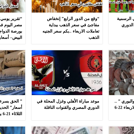
ي الرسمية
“وقع من الدور الرابع” إنخفاض
“تقرير يومي”
الدوري
مفاجئ في سعر الذهب ببداية
مصر اليوم في
تعاملات الاربعاء ..بكم سعر الجنيه
بورصة الدواج
الذهب
البيض– أسعار
لبوري ” ..
موعد مباراة الأهلي وغزل المحلة في
” الحق بسرعه
أسعار ” السمك ” اليوم الاربعاء 22-6
الدوري المصري والقنوات الناقلة
أسعار” الحديد
الثلاثاء 21-6 بهذه المصانع بدون مشال