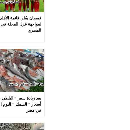
قمصان يعُلن قائمة الأهل
لمواجهة غزل المحلة في 
المصري
بعد زيادة سعر ” البلطي وا
في مصر