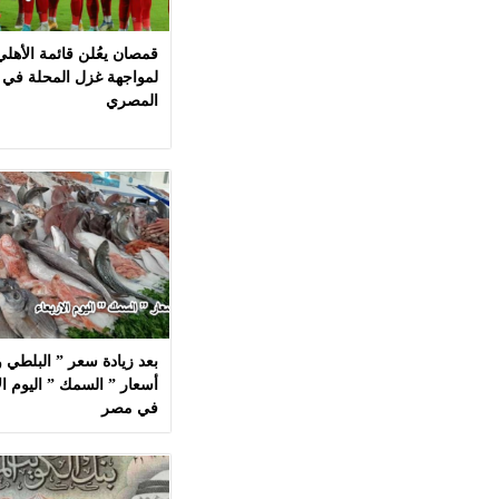
قمصان يعُلن قائمة الأهل
لمواجهة غزل المحلة في 
المصري
بعد زيادة سعر ” البلطي وا
في مصر