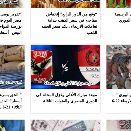
ي الرسمية
“وقع من الدور الرابع” إنخفاض
“تقرير يومي”
الدوري
مفاجئ في سعر الذهب ببداية
مصر اليوم في
تعاملات الاربعاء ..بكم سعر الجنيه
بورصة الدواج
الذهب
البيض– أسعار
لبوري ” ..
موعد مباراة الأهلي وغزل المحلة في
” الحق بسرعه
أسعار ” السمك ” اليوم الاربعاء 22-6
الدوري المصري والقنوات الناقلة
أسعار” الحديد
الثلاثاء 21-6 بهذه المصانع بدون مشال