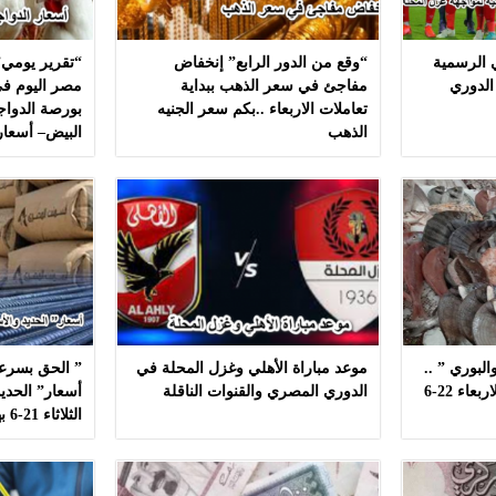
ي الرسمية
“وقع من الدور الرابع” إنخفاض
“تقرير يومي”
الدوري
مفاجئ في سعر الذهب ببداية
مصر اليوم في
تعاملات الاربعاء ..بكم سعر الجنيه
بورصة الدواج
الذهب
البيض– أسعار
لبوري ” ..
موعد مباراة الأهلي وغزل المحلة في
” الحق بسرعه
أسعار ” السمك ” اليوم الاربعاء 22-6
الدوري المصري والقنوات الناقلة
أسعار” الحديد
الثلاثاء 21-6 بهذه المصانع بدون مشال