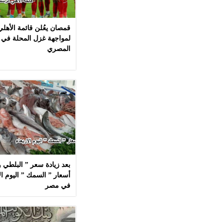
قمصان يعُلن قائمة الأهل
لمواجهة غزل المحلة في 
المصري
بعد زيادة سعر ” البلطي وا
في مصر