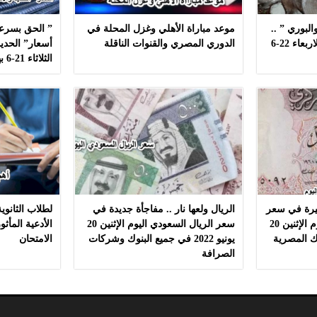
لبوري ” ..
موعد مباراة الأهلي وغزل المحلة في
” الحق بسرعه
أسعار ” السمك ” اليوم الاربعاء 22-6
الدوري المصري والقنوات الناقلة
أسعار” الحديد
الثلاثاء 21-6 بهذه المصانع بدون مشال
كبيرة في سعر
الريال ولعها نار .. مفاجأة جديدة في
صرف الدينار الكويتي اليوم الإثنين 20
سعر الريال السعودي اليوم الإثنين 20
الأدعية المأث
البنوك المصرية
يونيو 2022 في جميع البنوك وشركات
الامتحان
الصرافة