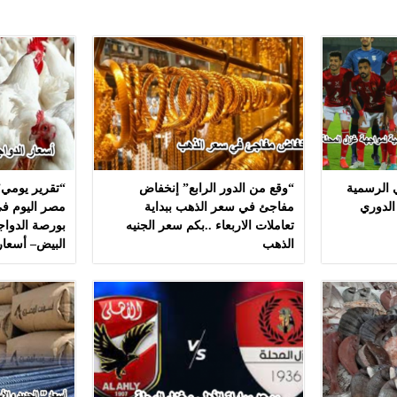
ي الرسمية
“وقع من الدور الرابع” إنخفاض
“تقرير يومي”
الدوري
مفاجئ في سعر الذهب ببداية
مصر اليوم في
تعاملات الاربعاء ..بكم سعر الجنيه
بورصة الدواج
الذهب
البيض– أسعار