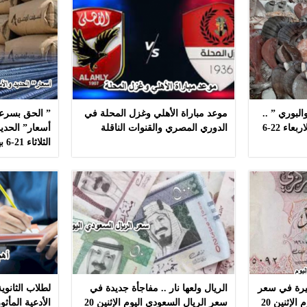
لبوري ” ..
موعد مباراة الأهلي وغزل المحلة في
” الحق بسرعه
أسعار ” السمك ” اليوم الاربعاء 22-6
الدوري المصري والقنوات الناقلة
أسعار” الحديد
الثلاثاء 21-6 بهذه المصانع بدون مشال
كبيرة في سعر
الريال ولعها نار .. مفاجأة جديدة في
صرف الدينار الكويتي اليوم الإثنين 20
سعر الريال السعودي اليوم الإثنين 20
الأدعية المأث