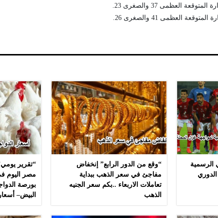
قعة العظمى 37 والصغرى 23.
قعة العظمى 41 والصغرى 26.
ي الرسمية
“وقع من الدور الرابع” إنخفاض
“تقرير يومي”
الدوري
مفاجئ في سعر الذهب ببداية
مصر اليوم في
تعاملات الاربعاء ..بكم سعر الجنيه
بورصة الدواج
الذهب
البيض– أسعار