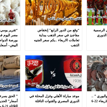
ي الرسمية
“وقع من الدور الرابع” إنخفاض
“تقرير يومي”
الدوري
مفاجئ في سعر الذهب ببداية
مصر اليوم في
تعاملات الاربعاء ..بكم سعر الجنيه
بورصة الدواج
الذهب
البيض– أسعار
لبوري ” ..
موعد مباراة الأهلي وغزل المحلة في
” الحق بسرعه
أسعار ” السمك ” اليوم الاربعاء 22-6
الدوري المصري والقنوات الناقلة
أسعار” الحديد
الثلاثاء 21-6 بهذه المصانع بدون مشال