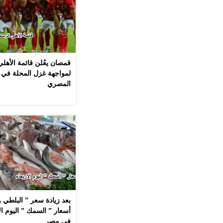
قمصان يعُلن قائمة الأهل
لمواجهة غزل المحلة في 
المصري
بعد زيادة سعر ” البلطي وا
في مصر