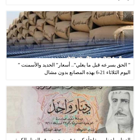
” الحق بسرعه قبل ما يغلي”.. أسعار” الحديد والأسمنت ”
اليوم الثلاثاء 21-6 بهذه المصانع بدون مشال
الدينار ولع نار.. مفاجأة كبيرة في سعر صرف الدينار الكويتي