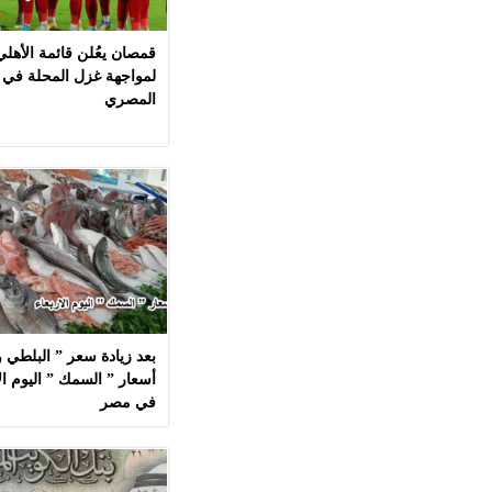
قمصان يعُلن قائمة الأهل
لمواجهة غزل المحلة في 
المصري
بعد زيادة سعر ” البلطي وا
في مصر