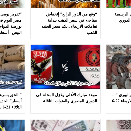
ي الرسمية
“وقع من الدور الرابع” إنخفاض
“تقرير يومي”
الدوري
مفاجئ في سعر الذهب ببداية
مصر اليوم في
تعاملات الاربعاء ..بكم سعر الجنيه
بورصة الدواج
الذهب
البيض– أسعار
لبوري ” ..
موعد مباراة الأهلي وغزل المحلة في
” الحق بسرعه
أسعار ” السمك ” اليوم الاربعاء 22-6
الدوري المصري والقنوات الناقلة
أسعار” الحديد
الثلاثاء 21-6 بهذه المصانع بدون مشال