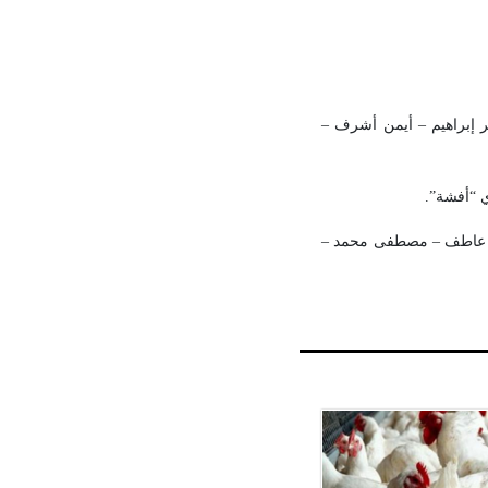
ر إبراهيم – أيمن أشرف –
 “أفشة”.
مد عاطف – مصطفى محمد –