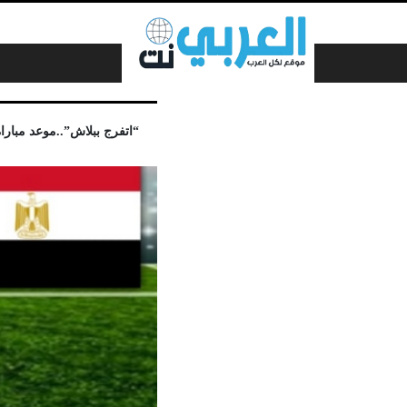
لتخطي إلى المحتوى
“اتفرج ببلاش”..موعد مباراة