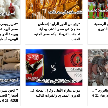
ي الرسمية
“وقع من الدور الرابع” إنخفاض
“تقرير يومي”
الدوري
مفاجئ في سعر الذهب ببداية
مصر اليوم في
تعاملات الاربعاء ..بكم سعر الجنيه
بورصة الدواج
الذهب
البيض– أسعار
لبوري ” ..
موعد مباراة الأهلي وغزل المحلة في
” الحق بسرعه
أسعار ” السمك ” اليوم الاربعاء 22-6
الدوري المصري والقنوات الناقلة
أسعار” الحديد
الثلاثاء 21-6 بهذه المصانع بدون مشال