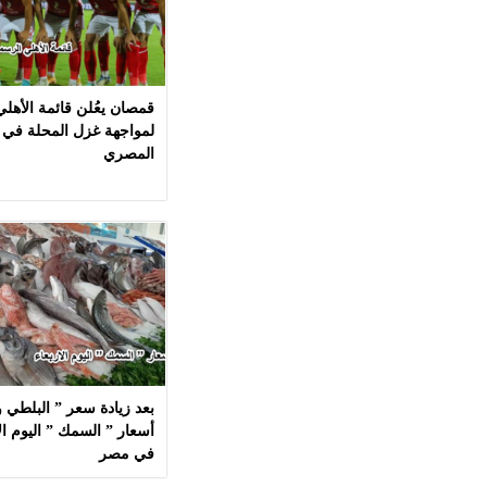
قمصان يعُلن قائمة الأهل
لمواجهة غزل المحلة في 
المصري
بعد زيادة سعر ” البلطي وا
في مصر