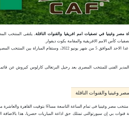
ة مصر وغينيا في تصفيات امم افريقيا والقنوات الناقلة.
يلتقى المنتخب المص
صفيات كأس الامم الافريقية والمقامة بكوت ديفوار.
تقام المباراة بين المنتخبين غدا الاحد الموافق 5 من شهر يونيو 2022، وستقا
المدير الفنى للمنتخب المصرى بعد رحيل البرتغالى كارلوس كيروش عن قائمة 
ر وغينيا والقنوات الناقلة
 منتخب مصر وغينيا فى تمام الساعة التاسعة مساءًا بتوقيت القاهرة والعاشرة مس
 قنوات بي إن سبورتوالتى تمتلك حق اذاعة المباريات حصريا، هذا بالاضافة الى