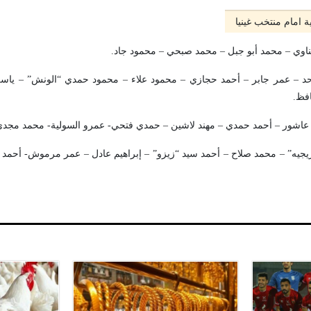
ة امام منتخب غينيا
اوي – محمد أبو جبل – محمد صبحي – محمود جاد.
احد – عمر جابر – أحمد حجازي – محمود علاء – محمود حمدي “الونش” – ياس
افظ.
 عاشور – أحمد حمدي – مهند لاشين – حمدي فتحي- عمرو السولية- محمد مجدي
يجيه” – محمد صلاح – أحمد سيد “زيزو” – إبراهيم عادل – عمر مرموش- أح